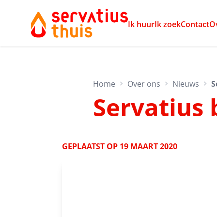
Ik huur
Ik zoek
Contact
O
Home
Over ons
Nieuws
S
Servatius
GEPLAATST OP
19 MAART 2020