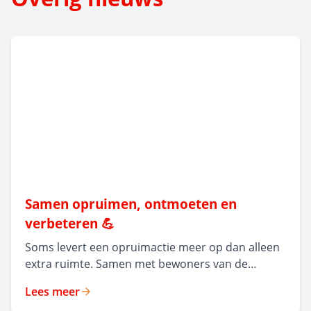
Samen opruimen, ontmoeten en
verbeteren 💪
Soms levert een opruimactie meer op dan alleen
extra ruimte. Samen met bewoners van de
appartementen aan de Pierre Kerstenstraat en
Lees meer
de Voedingskanaalweg organiseerden we een