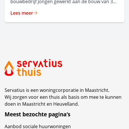
bouwbedrijf Jongen gewerkt aan de bouw van 35
moderne,
Lees meer
levensloopbestendige huurappartementen in
Malpertuis. Het nieuwe appartementencomplex,
ontworpen door Frencken Scholl Architecten, kijkt
uit op een groen park en combineert hedendaags
wooncomfort met respect voor de rijke historie
van de wijk. Op maandag 6 juli organiseerden
beide partijen een feestelijke middag waarin de
oplevering van dit nieuwe complex werd gevierd.
Servatius is een woningcorporatie in Maastricht.
Wij zorgen voor een thuis als basis om mee te kunnen
doen in Maastricht en Heuvelland.
Meest bezochte pagina's
Aanbod sociale huurwoningen