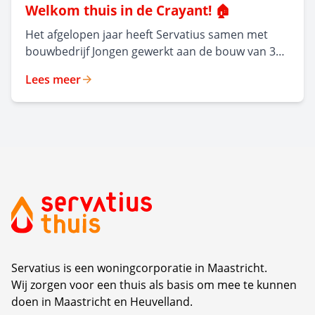
Welkom thuis in de Crayant! 🏠
Het afgelopen jaar heeft Servatius samen met
bouwbedrijf Jongen gewerkt aan de bouw van 35
moderne,
Lees meer
levensloopbestendige huurappartementen in
Malpertuis. Het nieuwe appartementencomplex,
ontworpen door Frencken Scholl Architecten, kijkt
uit op een groen park en combineert hedendaags
wooncomfort met respect voor de rijke historie
van de wijk. Op maandag 6 juli organiseerden
beide partijen een feestelijke middag waarin de
oplevering van dit nieuwe complex werd gevierd.
Servatius is een woningcorporatie in Maastricht.
Wij zorgen voor een thuis als basis om mee te kunnen
doen in Maastricht en Heuvelland.