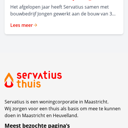
Het afgelopen jaar heeft Servatius samen met
bouwbedrijf Jongen gewerkt aan de bouw van 35
moderne,
Lees meer
levensloopbestendige huurappartementen in
Malpertuis. Het nieuwe appartementencomplex,
ontworpen door Frencken Scholl Architecten, kijkt
uit op een groen park en combineert hedendaags
wooncomfort met respect voor de rijke historie
van de wijk. Op maandag 6 juli organiseerden
beide partijen een feestelijke middag waarin de
oplevering van dit nieuwe complex werd gevierd.
Servatius is een woningcorporatie in Maastricht.
Wij zorgen voor een thuis als basis om mee te kunnen
doen in Maastricht en Heuvelland.
Meest bezochte pagina's