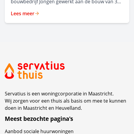
bouwbedrijf Jongen gewerkt aan de bouw van 35
moderne,
Lees meer
levensloopbestendige huurappartementen in
Malpertuis. Het nieuwe appartementencomplex,
ontworpen door Frencken Scholl Architecten, kijkt
uit op een groen park en combineert hedendaags
wooncomfort met respect voor de rijke historie
van de wijk. Op maandag 6 juli organiseerden
beide partijen een feestelijke middag waarin de
oplevering van dit nieuwe complex werd gevierd.
Servatius is een woningcorporatie in Maastricht.
Wij zorgen voor een thuis als basis om mee te kunnen
doen in Maastricht en Heuvelland.
Meest bezochte pagina's
Aanbod sociale huurwoningen