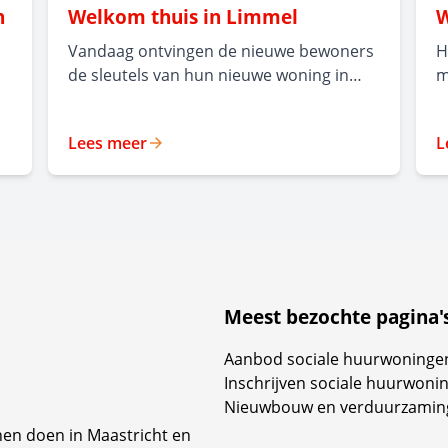
n
Welkom thuis in Limmel
W
Vandaag ontvingen de nieuwe bewoners
H
de sleutels van hun nieuwe woning in
m
Limmel. Met de oplevering van 23
b
moderne midden-huurappartementen is
l
e
Lees meer
L
een mooie mijlpaal bereikt. Vanaf nu
i
kunnen de bewoners aan de slag met het
a
klussen en inrichten van hun woning en
d
er stap voor stap een thuis van maken.
o
Een plek om te wonen, te ontspannen en
h
n
nieuwe herinneringen te maken. Wij
v
wensen alle bewoners veel geluk en
m
woonplezier in hun nieuwe appartement.
Meest bezochte pagina'
p
o
n
Aanbod sociale huurwoninge
g
Inschrijven sociale huurwoni
Nieuwbouw en verduurzamin
nen doen in Maastricht en