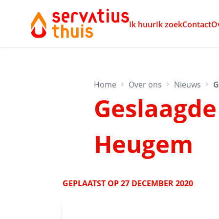
Ik huur
Ik zoek
Contact
O
Home
Over ons
Nieuws
G
Geslaagde 
Heugem
GEPLAATST OP
27 DECEMBER 2020