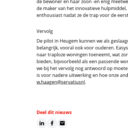
de bewoner en haar zoon -en enig meetwerk
de maker van het innovatieve hulpmiddel, 
enthousiast nadat ze de trap voor de eers
Vervolg
De pilot in Heugem kunnen we als geslaag
belangrijk, vooral ook voor ouderen. Easys
naar traploze woningen toeneemt, wat zor
bieden, bijvoorbeeld als een passende woni
we bij het vervolg nog antwoord op moete
is voor nadere uitwerking en hoe onze an
w.haagen@servatiusnl
.
Deel dit nieuws
LinkedIn
Facebook
Email