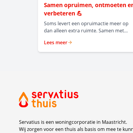
Samen opruimen, ontmoeten e
verbeteren 💪
Soms levert een opruimactie meer op
dan alleen extra ruimte. Samen met
bewoners van de appartementen aan d
Lees meer
Pierre Kerstenstraat en de
Voedingskanaalweg organiseerden we
een opruimdag ter voorbereiding op
isolatiewerkzaamheden aan de
bergingen en garages. Met hulp van ee
container, collega's en vooral elkaar
gingen bewoners enthousiast aan de
slag. Mooi om te zien hoe bewoners
elkaar spontaan hielpen en met elkaar i
gesprek raakten. Tegelijkertijd was dit
een mooie gelegenheid om op te halen
Servatius is een woningcorporatie in Maastricht.
wat bewoners belangrijk vinden in hun
Wij zorgen voor een thuis als basis om mee te kun
woonomgeving en welke ideeën zij