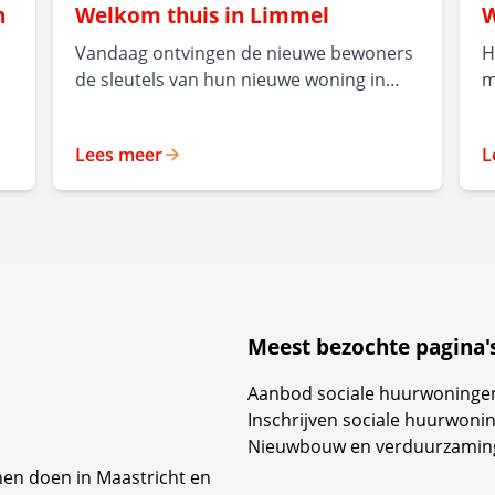
n
Welkom thuis in Limmel
W
Vandaag ontvingen de nieuwe bewoners
H
de sleutels van hun nieuwe woning in
m
Limmel. Met de oplevering van 23
b
moderne midden-huurappartementen is
l
e
Lees meer
L
een mooie mijlpaal bereikt. Vanaf nu
i
kunnen de bewoners aan de slag met het
a
klussen en inrichten van hun woning en
d
er stap voor stap een thuis van maken.
o
Een plek om te wonen, te ontspannen en
h
n
nieuwe herinneringen te maken. Wij
v
wensen alle bewoners veel geluk en
m
woonplezier in hun nieuwe appartement.
Meest bezochte pagina'
p
o
n
Aanbod sociale huurwoninge
g
Inschrijven sociale huurwoni
Nieuwbouw en verduurzamin
nen doen in Maastricht en