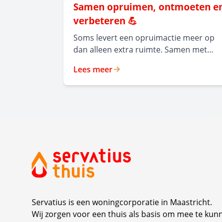
Samen opruimen, ontmoeten e
verbeteren 💪
Soms levert een opruimactie meer op
dan alleen extra ruimte. Samen met
bewoners van de appartementen aan d
Lees meer
Pierre Kerstenstraat en de
Voedingskanaalweg organiseerden we
een opruimdag ter voorbereiding op
isolatiewerkzaamheden aan de
bergingen en garages. Met hulp van ee
container, collega's en vooral elkaar
gingen bewoners enthousiast aan de
slag. Mooi om te zien hoe bewoners
elkaar spontaan hielpen en met elkaar i
gesprek raakten. Tegelijkertijd was dit
een mooie gelegenheid om op te halen
Servatius is een woningcorporatie in Maastricht.
wat bewoners belangrijk vinden in hun
Wij zorgen voor een thuis als basis om mee te kun
woonomgeving en welke ideeën zij