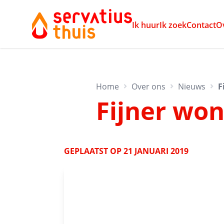
Ik huur
Ik zoek
Contact
O
Home
Over ons
Nieuws
F
Fijner wo
GEPLAATST OP
21 JANUARI 2019