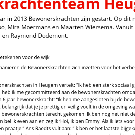
krachtenteam He
ar in 2013 Bewonerskrachten zijn gestart. Op di
oo, Mira Moermans en Maarten Wiersema. Vanuit 
zi en Raymond Dodemont.
etekenen voor de wijk
manieren de Bewonerskrachten zich inzetten voor het verbet
erskrachten in Heugem vertelt: “Ik heb een sterk sociaal g
ng, heb ik me gecommitteerd aan de bewonerskrachten omda
uim 6 jaar bewonerskracht: “Ik heb me aangesloten bij de be
 belangrijk dat je je prettig en veilig voelt in de omgeving 
 de bewonerskrachten terecht gekomen. Ik ben nog net niet
 bel ik even aan en zeg ik ‘Hoi, ik ben Emmy. Als ik iets voo
praatje.” Ans Raedts vult aan: “Ik ben er het laatste bijge