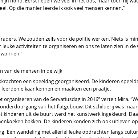
ijn hond. Eerst liepen we veel in het bos, maar toen hij wa
veel. Op die manier leerde ik ook veel mensen kennen.”
rraders. We zouden zelfs voor de politie werken. Niets is m
euke activiteiten te organiseren en ons te laten zien in de
gewonnen.”
en van de mensen in de wijk
achten een speeldag georganiseerd. De kinderen speelden a
n leerden elkaar kennen en maakten een praatje.
t organiseren van de Servatiusdag in 2016” vertelt Mira.
onderdoorgang van het flatgebouw. Dit schilderij was maar 
et kinderen uit de buurt werd het kunstwerk ingekleurd. 
nenkoeken bakken. De kinderen konden zich ook uitleven op
ng. Een wandeling met allerlei leuke opdrachten langs cultu