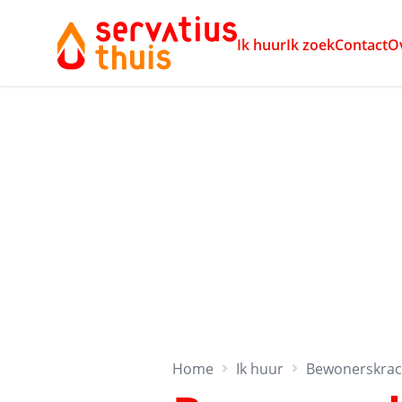
Ik huur
Ik zoek
Contact
O
Home
Ik huur
Bewonerskrach