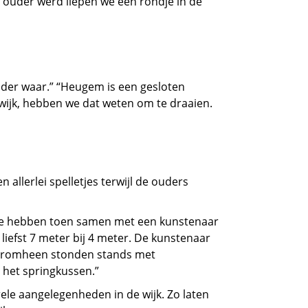
t ouder werd liepen we een rondje in de
inder waar.” “Heugem is een gesloten
 wijk, hebben we dat weten om te draaien.
llerlei spelletjes terwijl de ouders
 “We hebben toen samen met een kunstenaar
liefst 7 meter bij 4 meter. De kunstenaar
Daaromheen stonden stands met
 het springkussen.”
rele aangelegenheden in de wijk. Zo laten