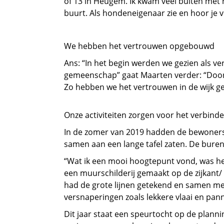
of 13 in Heugem. Ik kwam veel buiten met m
buurt. Als hondeneigenaar zie en hoor je 
We hebben het vertrouwen opgebouwd
Ans: “In het begin werden we gezien als ve
gemeenschap” gaat Maarten verder: “Door l
Zo hebben we het vertrouwen in de wijk 
Onze activiteiten zorgen voor het verbind
In de zomer van 2019 hadden de bewonerskr
samen aan een lange tafel zaten. De bure
“Wat ik een mooi hoogtepunt vond, was he
een muurschilderij gemaakt op de zijkant/ 
had de grote lijnen getekend en samen m
versnaperingen zoals lekkere vlaai en pan
Dit jaar staat een speurtocht op de planni