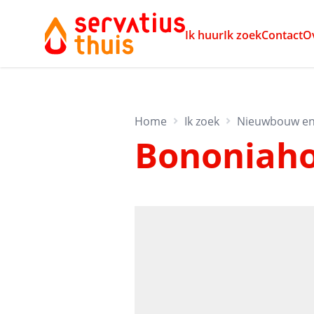
Ik huur
Ik zoek
Contact
O
Home
Ik zoek
Nieuwbouw en
Bononiaho