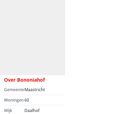
Over
Bononiahof
Gemeente
Maastricht
Woningen
60
Wijk
Daalhof