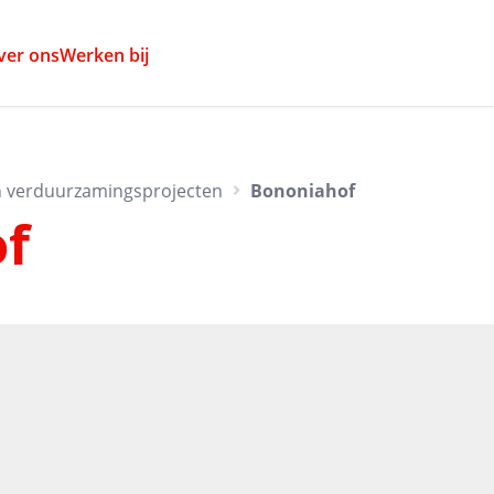
ver ons
Werken bij
 verduurzamingsprojecten
Bononiahof
f